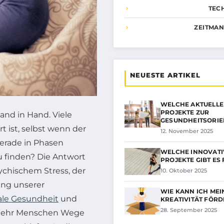
TEC
ZEITMA
NEUESTE ARTIKEL
WELCHE AKTUELL
PROJEKTE ZUR
and in Hand. Viele
GESUNDHEITSORIE
rt ist, selbst wenn der
12. November 2025
erade in Phasen
WELCHE INNOVAT
u finden? Die Antwort
PROJEKTE GIBT ES 
chischem Stress, der
10. Oktober 2025
ng unserer
WIE KANN ICH MEI
le Gesundheit
und
KREATIVITÄT FÖR
28. September 2025
 mehr Menschen Wege