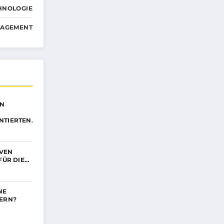
HNOLOGIE
NAGEMENT
EN
NTIERTEN…
IVEN
FÜR DIE…
NE
DERN?