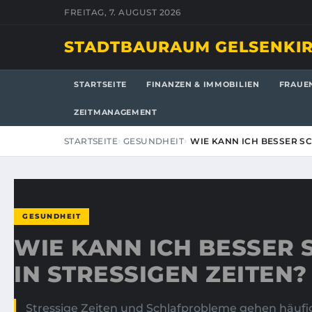
FREITAG, 7. AUGUST 2026
STADTBAURAUM GELSENKI
STARTSEITE
FINANZEN & IMMOBILIEN
FRAUE
ZEITMANAGEMENT
STARTSEITE
GESUNDHEIT
WIE KANN ICH BESSER SC
GESUNDHEIT
WIE KANN ICH BESSER
IN STRESSIGEN ZEITEN?
Stressige Zeiten und Schlafprobleme gehen häufig