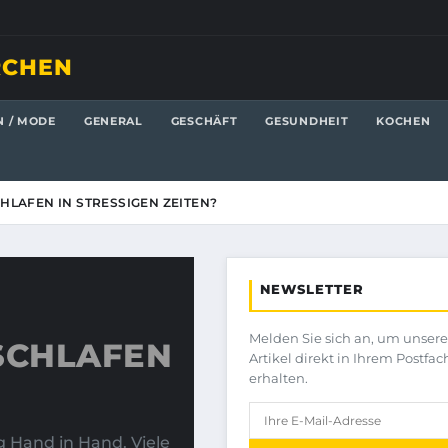
RCHEN
N / MODE
GENERAL
GESCHÄFT
GESUNDHEIT
KOCHEN
HLAFEN IN STRESSIGEN ZEITEN?
NEWSLETTER
Melden Sie sich an, um unser
 SCHLAFEN
Artikel direkt in Ihrem Postfac
erhalten.
 Hand in Hand. Viele