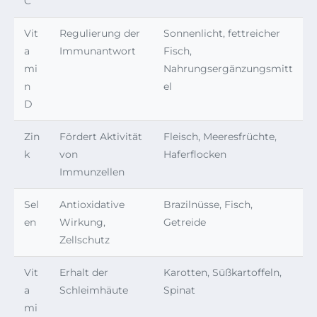
C
Vit
Regulierung der
Sonnenlicht, fettreicher
a
Immunantwort
Fisch,
mi
Nahrungsergänzungsmitt
n
el
D
Zin
Fördert Aktivität
Fleisch, Meeresfrüchte,
k
von
Haferflocken
Immunzellen
Sel
Antioxidative
Brazilnüsse, Fisch,
en
Wirkung,
Getreide
Zellschutz
Vit
Erhalt der
Karotten, Süßkartoffeln,
a
Schleimhäute
Spinat
mi