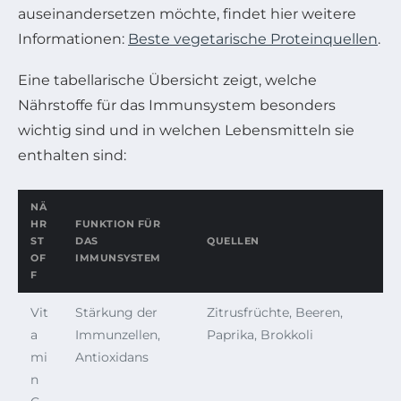
auseinandersetzen möchte, findet hier weitere
Informationen:
Beste vegetarische Proteinquellen
.
Eine tabellarische Übersicht zeigt, welche
Nährstoffe für das Immunsystem besonders
wichtig sind und in welchen Lebensmitteln sie
enthalten sind:
NÄ
HR
FUNKTION FÜR
ST
DAS
QUELLEN
OF
IMMUNSYSTEM
F
Vit
Stärkung der
Zitrusfrüchte, Beeren,
a
Immunzellen,
Paprika, Brokkoli
mi
Antioxidans
n