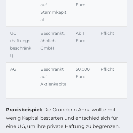
auf
Euro
Stammkapit
al
UG
Beschränkt,
Ab 1
Pflicht
(haftungs
ähnlich
Euro
beschränk
GmbH
t)
AG
Beschränkt
50.000
Pflicht
auf
Euro
Aktienkapita
l
Praxisbeispiel:
Die Gründerin Anna wollte mit
wenig Kapital losstarten und entschied sich für
eine UG, um ihre private Haftung zu begrenzen.