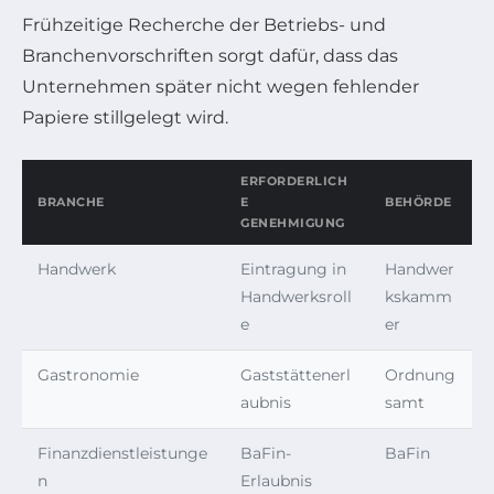
Frühzeitige Recherche der Betriebs- und
Branchenvorschriften sorgt dafür, dass das
Unternehmen später nicht wegen fehlender
Papiere stillgelegt wird.
ERFORDERLICH
BRANCHE
E
BEHÖRDE
GENEHMIGUNG
Handwerk
Eintragung in
Handwer
Handwerksroll
kskamm
e
er
Gastronomie
Gaststättenerl
Ordnung
aubnis
samt
Finanzdienstleistunge
BaFin-
BaFin
n
Erlaubnis