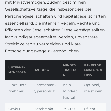
mit Privatvermögen. Zudem bestimmen
Gesellschaftsverträge, die insbesondere bei
Personengesellschaften und Kapitalgesellschaften
essentiell sind, die internen Regeln, Rechte und
Pflichten der Gesellschafter. Diese Verträge sollten
fachkundig ausgearbeitet werden, um spätere
Streitigkeiten zu vermeiden und klare
Entscheidungswege zu ermöglichen.
MINDES
HANDELSR
UNTERNEH
HAFTUNG
TKAPITA
EGISTEREIN
MENSFORM
L
TRAG
Einzelunte
Unbeschränk
Kein
Optional,
rnehmer
t, persönlich
Mindest
meist nein
kapital
GmbH
Beschränkt
25.000
Pflicht