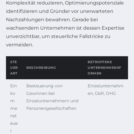
Komplexität reduzieren, Optimierungspotenziale
identifizieren und Gründer vor unerwarteten
Nachzahlungen bewahren. Gerade bei
wachsendem Unternehmen ist dessen Expertise
unverzichtbar, um steuerliche Fallstricke zu
vermeiden.
STE
BETROFFENE
UER
BESCHREIBUNG
UNTERNEHMENSF
ART
ORMEN
Ein
Besteuerung von
Einzelunternehm
ko
Gewinnen bei
en, GbR, OHG
m
Einzelunternehmern und
me
Personengesellschaften
nst
eue
r