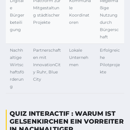
Digital
Plattform zur
Kommuna
Regelmä
e
Mitgestaltun
le
ßige
Bürger
g städtischer
Koordinat
Nutzung
beteili
Projekte
oren
durch
gung
Bürgersc
haft
Nachh
Partnerschaft
Lokale
Erfolgreic
altige
en mit
Unterneh
he
Wirtsc
InnovationCit
men
Pilotproje
haftsfö
y Ruhr, Blue
kte
rderun
City
g
QUIZ INTERACTIF : WARUM IST
GELSENKIRCHEN EIN VORREITER
IN NACHHALTIGER