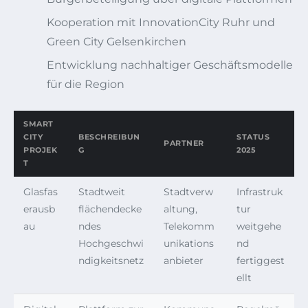
Kooperation mit InnovationCity Ruhr und
Green City Gelsenkirchen
Entwicklung nachhaltiger Geschäftsmodelle
für die Region
SMART
CITY
BESCHREIBUN
STATUS
PARTNER
PROJEK
G
2025
T
Glasfas
Stadtweit
Stadtverw
Infrastruk
erausb
flächendecke
altung,
tur
au
ndes
Telekomm
weitgehe
Hochgeschwi
unikations
nd
ndigkeitsnetz
anbieter
fertiggest
ellt