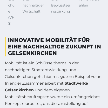
chul
nachhaltiger
Bewusstsei
ahlen
e
Wirtschaft
nsstärkung
(VH
S)
INNOVATIVE MOBILITÄT FÜR
EINE NACHHALTIGE ZUKUNFT IN
GELSENKIRCHEN
Mobilität ist ein Schlüsselthema in der
nachhaltigen Stadtentwicklung, und
Gelsenkirchen geht hier mit gutem Beispiel voran.
In enger Zusammenarbeit mit
Stadtwerke
Gelsenkirchen
und dem eigenen
Mobilitätsbeauftragten wurde ein umfangreiches
Konzept erarbeitet, das die Umstellung auf