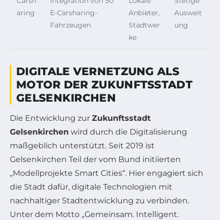
Carsh
Integration von 50
Lokale
Stetige
aring
E-Carsharing-
Anbieter,
Ausweit
Fahrzeugen
Stadtwer
ung
ke
DIGITALE VERNETZUNG ALS
MOTOR DER ZUKUNFTSSTADT
GELSENKIRCHEN
Die Entwicklung zur
Zukunftsstadt
Gelsenkirchen
wird durch die Digitalisierung
maßgeblich unterstützt. Seit 2019 ist
Gelsenkirchen Teil der vom Bund initiierten
„Modellprojekte Smart Cities“. Hier engagiert sich
die Stadt dafür, digitale Technologien mit
nachhaltiger Stadtentwicklung zu verbinden.
Unter dem Motto „Gemeinsam. Intelligent.