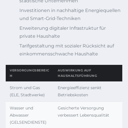
städtische Unternehmen
Investitionen in nachhaltige Energiequellen
und Smart-Grid-Techniken
Erweiterung digitaler Infrastruktur für
private Haushalte
Tarifgestaltung mit sozialer Rücksicht auf
einkommensschwache Haushalte
VERSORGUNGSBEREIC
AUSWIRKUNG AUF
H
HAUSHALTSFÜHRUNG
Strom und Gas
Energieeffizienz senkt
(ELE, Stadtwerke)
Betriebskosten
Wasser und
Gesicherte Versorgung
Abwasser
verbessert Lebensqualität
(GELSENDIENSTE)