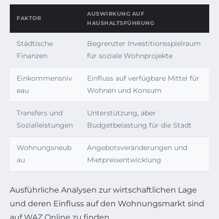
AUSWIRKUNG AUF
FAKTOR
HAUSHALTSFÜHRUNG
Städtische
Begrenzter Investitionsspielraum
Finanzen
für soziale Wohnprojekte
Einkommensniv
Einfluss auf verfügbare Mittel für
eau
Wohnen und Konsum
Transfers und
Unterstützung, aber
Sozialleistungen
Budgetbelastung für die Stadt
Wohnungsneub
Angebotsveränderungen und
au
Mietpreisentwicklung
Ausführliche Analysen zur wirtschaftlichen Lage
und deren Einfluss auf den Wohnungsmarkt sind
auf
WAZ Online
zu finden.