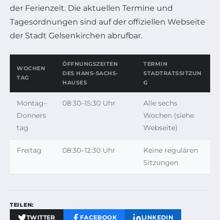
der Ferienzeit. Die aktuellen Termine und
Tagesordnungen sind auf der offiziellen Webseite
der Stadt Gelsenkirchen abrufbar.
ÖFFNUNGSZEITEN
TERMIN
WOCHEN
DES HANS-SACHS-
STADTRATSSITZUN
TAG
HAUSES
G
Montag–
08:30–15:30 Uhr
Alle sechs
Donners
Wochen (siehe
tag
Webseite)
Freitag
08:30–12:30 Uhr
Keine regulären
Sitzungen
TEILEN:
TWITTER
FACEBOOK
LINKEDIN