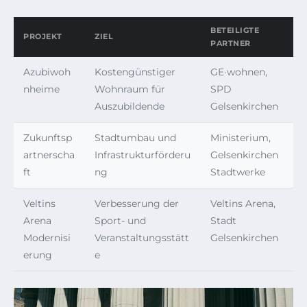
BETEILIGTE
PROJEKT
ZIEL
PARTNER
Azubiwoh
Kostengünstiger
GE·wohnen,
nheime
Wohnraum für
SPD
Auszubildende
Gelsenkirchen
Zukunftsp
Stadtumbau und
Ministerium,
artnerscha
Infrastrukturförderu
Gelsenkirchen
ft
ng
Stadtwerke
Veltins
Verbesserung der
Veltins Arena,
Arena
Sport- und
Stadt
Modernisi
Veranstaltungsstätt
Gelsenkirchen
erung
e