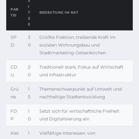
S
I
PAR
T
BEDEUTUNG IM RAT
TEI
Z
E
SP
3
Größte Fraktion, treibende Kraft im
D
0
sozialen Wohnungsbau und
Stadtmarketing Gelsenkirchen
CD
2
Traditionell stark, Fokus auf Wirtschaft
U
0
und Infrastruktur
Grü
1
Themenschwerpunkt auf Umwelt und
ne
5
nachhaltige Stadtentwicklung
FD
1
Setzt sich für wirtschaftliche Freiheit
P
0
und Digitalisierung ein
Klei
1
Vielfältige Interessen, von