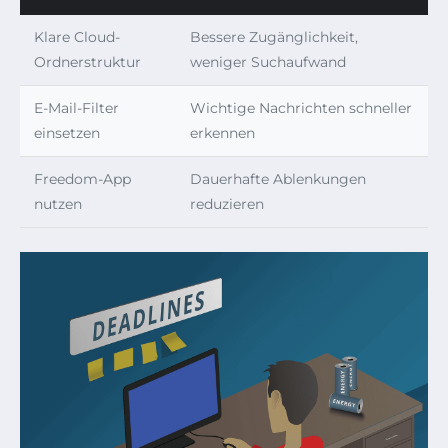
Klare Cloud-
Bessere Zugänglichkeit,
Ordnerstruktur
weniger Suchaufwand
E-Mail-Filter
Wichtige Nachrichten schneller
einsetzen
erkennen
Freedom-App
Dauerhafte Ablenkungen
nutzen
reduzieren