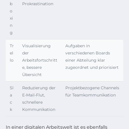
b
Prokrastination
o
xi
n
g
Tr
Visualisierung
Aufgaben in
el
der
verschiedenen Boards
lo
Arbeitsfortschritt
einer Abteilung klar
e, bessere
zugeordnet und priorisiert
Übersicht
Sl
Reduzierung der
Projektbezogene Channels
a
E-Mail-Flut,
für Teamkommunikation
c
schnellere
k
Kommunikation
In einer digitalen Arbeitswelt ist es ebenfalls