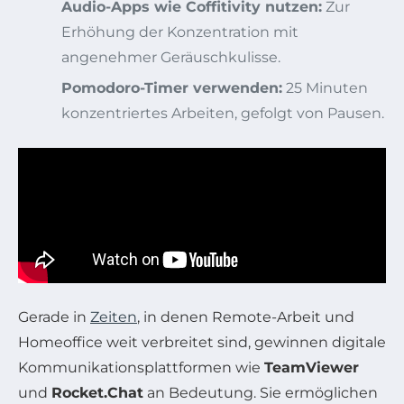
Audio-Apps wie Coffitivity nutzen:
Zur
Erhöhung der Konzentration mit
angenehmer Geräuschkulisse.
Pomodoro-Timer verwenden:
25 Minuten
konzentriertes Arbeiten, gefolgt von Pausen.
Gerade in
Zeiten
, in denen Remote-Arbeit und
Homeoffice weit verbreitet sind, gewinnen digitale
Kommunikationsplattformen wie
TeamViewer
und
Rocket.Chat
an Bedeutung. Sie ermöglichen