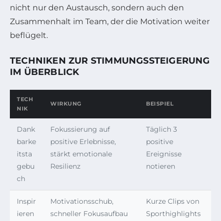
nicht nur den Austausch, sondern auch den
Zusammenhalt im Team, der die Motivation weiter
beflügelt.
TECHNIKEN ZUR STIMMUNGSSTEIGERUNG
IM ÜBERBLICK
TECH
WIRKUNG
BEISPIEL
NIK
Dank
Fokussierung auf
Täglich 3
barke
positive Erlebnisse,
positive
itsta
stärkt emotionale
Ereignisse
gebu
Resilienz
notieren
ch
Inspir
Motivationsschub,
Kurze Clips von
ieren
schneller Fokusaufbau
Sporthighlights