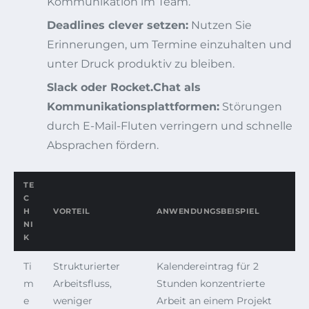
Kommunikation im Team.
Deadlines clever setzen:
Nutzen Sie
Erinnerungen, um Termine einzuhalten und
unter Druck produktiv zu bleiben.
Slack oder Rocket.Chat als
Kommunikationsplattformen:
Störungen
durch E-Mail-Fluten verringern und schnelle
Absprachen fördern.
TE
C
H
VORTEIL
ANWENDUNGSBEISPIEL
NI
K
Ti
Strukturierter
Kalendereintrag für 2
m
Arbeitsfluss,
Stunden konzentrierte
e
weniger
Arbeit an einem Projekt