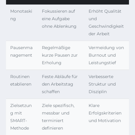
Monotaski
Fokussieren auf
Erhöht Qualität
ng
eine Aufgabe
und
ohne Ablenkung
Geschwindigkeit
der Arbeit
Pausenma
Regelmäßige
Vermeidung von
nagement
kurze Pausen zur
Burnout und
Erholung
Leistungstief
Routinen
Feste Abläufe für
Verbesserte
etablieren
den Arbeitstag
Struktur und
schaffen
Disziplin
Zielsetzun
Ziele spezifisch,
Klare
g mit
messbar und
Erfolgskriterien
SMART-
terminiert
und Motivation
Methode
definieren