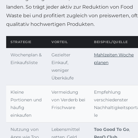
landen. So trägt jeder aktiv zur Reduktion von Food
Waste bei und profitiert zugleich von preiswerten, oft
qualitativ hochwertigen Produkten.
STRATEGIE
VORTEIL
BEISPIEL/QUELLE
Wochenplan &
Gezielter
Mahlzeiten Woche
Einkaufsliste
Einkauf,
planen
weniger
Überkäufe
Kleine
Vermeidung
Empfehlung
Portionen und
von Verderb bei
verschiedenster
häufig
Frischware
Nachhaltigkeitsport
einkaufen
le
Nutzung von
Lebensmittel
Too Good To Go
,
Apps wie Too
retten, Geld
ResQ Club