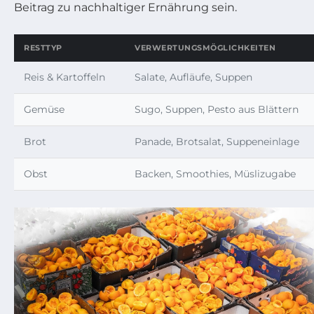
Beitrag zu nachhaltiger Ernährung sein.
RESTTYP
VERWERTUNGSMÖGLICHKEITEN
Reis & Kartoffeln
Salate, Aufläufe, Suppen
Gemüse
Sugo, Suppen, Pesto aus Blättern
Brot
Panade, Brotsalat, Suppeneinlage
Obst
Backen, Smoothies, Müslizugabe