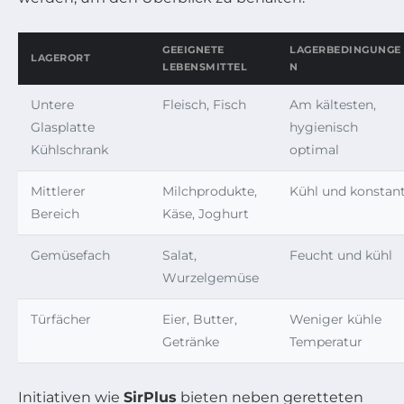
GEEIGNETE
LAGERBEDINGUNGE
LAGERORT
LEBENSMITTEL
N
Untere
Fleisch, Fisch
Am kältesten,
Glasplatte
hygienisch
Kühlschrank
optimal
Mittlerer
Milchprodukte,
Kühl und konstan
Bereich
Käse, Joghurt
Gemüsefach
Salat,
Feucht und kühl
Wurzelgemüse
Türfächer
Eier, Butter,
Weniger kühle
Getränke
Temperatur
Initiativen wie
SirPlus
bieten neben geretteten