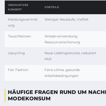
INNOVATIVES
VORTEILE
KONZEPT
Kleidungsvermiet
Weniger Neukäufe, Vielfalt
ung
Tauschbörsen
Wiederverwendung,
Ressourcenschonung
Upcycling
Neue Lieblingsstücke, reduziert
Müll
Fair Fashion
Faire Löhne, gesunde
Arbeitsbedingungen
HÄUFIGE FRAGEN RUND UM NACH
MODEKONSUM