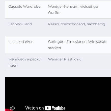
Capsule Wardrobe
Weniger Konsum, vielseitige
Outfits
Second-Hand
Ressourcenschonend, nachhaltig
Lokale Marken
Geringere Emissionen, Wirtschaft
stärken
Mehrwegverpacku
Weniger Plastikmüll
ngen