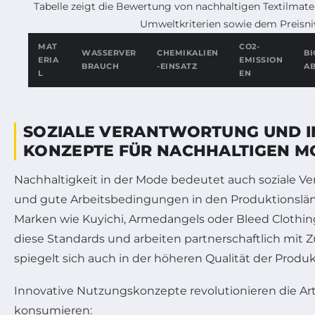
Tabelle zeigt die Bewertung von nachhaltigen Textilmate
Umweltkriterien sowie dem Preisni
MAT
CO2-
WASSERVER
CHEMIKALIEN
BI
ERIA
EMISSION
BRAUCH
-EINSATZ
A
L
EN
SOZIALE VERANTWORTUNG UND I
KONZEPTE FÜR NACHHALTIGEN 
Nachhaltigkeit in der Mode bedeutet auch soziale Ve
und gute Arbeitsbedingungen in den Produktionslän
Marken wie Kuyichi, Armedangels oder Bleed Clothing
diese Standards und arbeiten partnerschaftlich mit 
spiegelt sich auch in der höheren Qualität der Produk
Innovative Nutzungskonzepte revolutionieren die Art
konsumieren: