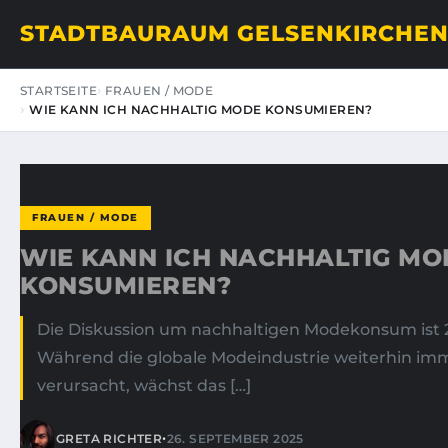
STADTBAURAUM GELSENKIRCHE
STARTSEITE
FRAUEN / MODE
WIE KANN ICH NACHHALTIG MODE KONSUMIEREN?
FRAUEN / MODE
WIE KANN ICH NACHHALTIG MO
KONSUMIEREN?
Die Diskussion um nachhaltigen Modekonsum ist 2
Während die globale Modeindustrie weiterhin 
verursacht, wächst das […]
•
GRETA RICHTER
26. SEPTEMBER 2025