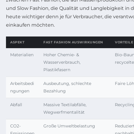
und Slow Fashion, die Qualität und Langlebigkeit in de
heute wichtiger denn je für Verbraucher, die veran
einkaufen möchten.
ASPEKT
FAST FASHION AUSWIRKUNGEN
VORTEILE
Materialien
Hoher Chemie- &
Bio-Baum
Wasserverbrauch,
recycelte
Plastikfasern
Arbeitsbedi
Ausbeutung, schlechte
Faire Löh
ngungen
Bezahlung
Abfall
Massive Textilabfälle,
Recyclin
Wegwerfmentalität
CO2-
Große Umweltbelastung
Reduzier
Emissionen
nachhalt