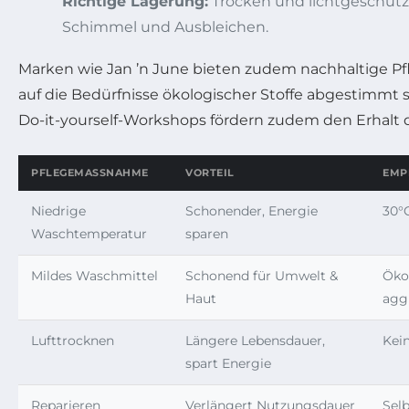
Richtige Lagerung:
Trocken und lichtgeschützt
Schimmel und Ausbleichen.
Marken wie Jan ’n June bieten zudem nachhaltige Pfl
auf die Bedürfnisse ökologischer Stoffe abgestimmt 
Do-it-yourself-Workshops fördern zudem den Erhalt de
PFLEGEMASSNAHME
VORTEIL
EMP
Niedrige
Schonender, Energie
30°
Waschtemperatur
sparen
Mildes Waschmittel
Schonend für Umwelt &
Öko
Haut
agg
Lufttrocknen
Längere Lebensdauer,
Kei
spart Energie
Reparieren
Verlängert Nutzungsdauer
Sel