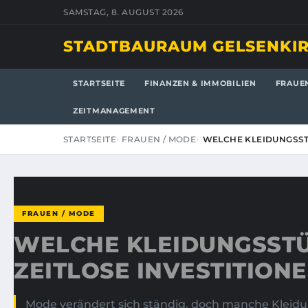
SAMSTAG, 8. AUGUST 2026
STADTBAURAUM GELSENKI
STARTSEITE
FINANZEN & IMMOBILIEN
FRAUE
ZEITMANAGEMENT
STARTSEITE
FRAUEN / MODE
WELCHE KLEIDUNGSSTÜ
FRAUEN / MODE
WELCHE KLEIDUNGSSTÜ
ZEITLOSE INVESTITION
Mode verändert sich ständig, doch manche Kleid