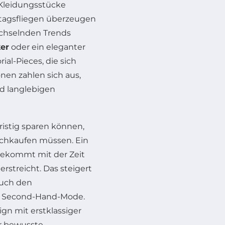
 Kleidungsstücke
tagsfliegen überzeugen
wechselnden Trends
ker
oder ein eleganter
rial-Pieces, die sich
onen zahlen sich aus,
nd langlebigen
ristig sparen können,
achkaufen müssen. Ein
 bekommt mit der Zeit
erstreicht. Das steigert
auch den
ge Second-Hand-Mode.
gn mit erstklassiger
ür bewusste