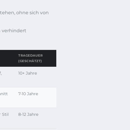
tehen, ohne sich von
n verhindert
TRAGEDAUER
(GESCHÄTZT)
,
10+ Jahre
nitt
7-10 Jahre
 Stil
8-12 Jahre