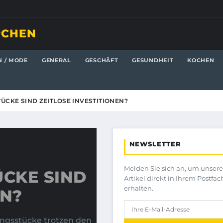
RCHEN
N / MODE
GENERAL
GESCHÄFT
GESUNDHEIT
KOCHEN
CKE SIND ZEITLOSE INVESTITIONEN?
NEWSLETTER
Melden Sie sich an, um unser
CKE SIND
Artikel direkt in Ihrem Postfac
erhalten.
EN?
ungsstücke trotzen den