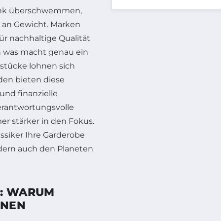
rank überschwemmen,
g an Gewicht. Marken
ür nachhaltige Qualität
ch was macht genau ein
stücke lohnen sich
den bieten diese
 und finanzielle
verantwortungsvolle
r stärker in den Fokus.
lassiker Ihre Garderobe
ndern auch den Planeten
E: WARUM
HNEN