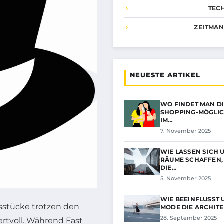
TEC
ZEITMA
NEUESTE ARTIKEL
WO FINDET MAN DI
SHOPPING-MÖGLIC
IM…
7. November 2025
WIE LASSEN SICH 
RÄUME SCHAFFEN, 
DIE…
5. November 2025
WIE BEEINFLUSST
sstücke trotzen den
MODE DIE ARCHIT
28. September 2025
ertvoll. Während Fast