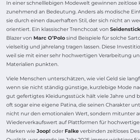
In einer schnelllebigen Modewelt gewinnen zeitlose
zunehmend an Bedeutung. Anders als modische Ein
sie durch einen dauerhaften Stil, der sich nicht an 
orientiert. Ein klassischer Trenchcoat von
Seidenstic
Blazer von
Marc O’Polo
sind Beispiele für solche Sarto
vielseitig und jahrelang tragen lassen. Diese Investiti
weil sie mit einer sehr hochwertigen Verarbeitung u
Materialien punkten.
Viele Menschen unterschätzen, wie viel Geld sie langf
wenn sie nicht ständig günstige, kurzlebige Mode n
gut gefertigtes Kleidungsstück hält viele Jahre und
oft sogar eine eigene Patina, die seinen Charakter unt
nicht nur den emotionalen Wert, sondern mitunter 
Wiederverkaufswert auf Plattformen für hochwerti
Marken wie
Joop!
oder
Falke
verbinden zeitloses Desi
Qualität, was gerade im Jahr 2025 immer wichtiger f