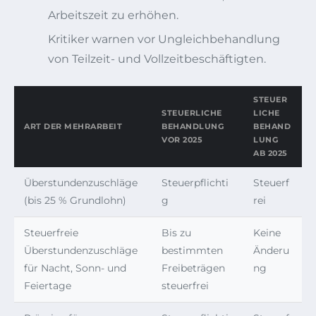
Arbeitszeit zu erhöhen.
Kritiker warnen vor Ungleichbehandlung
von Teilzeit- und Vollzeitbeschäftigten.
STEUER
STEUERLICHE
LICHE
ART DER MEHRARBEIT
BEHANDLUNG
BEHAND
VOR 2025
LUNG
AB 2025
Überstundenzuschläge
Steuerpflichti
Steuerf
(bis 25 % Grundlohn)
g
rei
Steuerfreie
Bis zu
Keine
Überstundenzuschläge
bestimmten
Änderu
für Nacht, Sonn- und
Freibeträgen
ng
Feiertage
steuerfrei