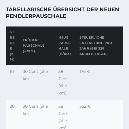
TABELLARISCHE ÜBERSICHT DER NEUEN
PENDLERPAUSCHALE
ST
RE
NEUE
STEUERLICHE
FRÜHERE
CK
PAUSC
ENTLASTUNG PRO
PAUSCHALE
E
HALE
JAHR (BEI 220
(€/KM)
(K
(€/KM)
ARBEITSTAGEN)
M)
10
30 Cent (alle
38
176 €
km)
Cent
(alle
km)
20
30 Cent (alle
38
352 €
km)
Cent
(alle
km)