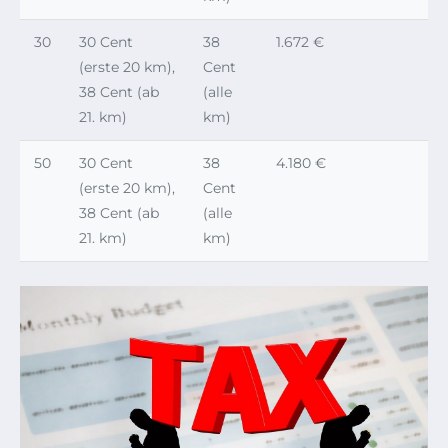
30
30 Cent
38
1.672 €
(erste 20 km),
Cent
38 Cent (ab
(alle
21. km)
km)
50
30 Cent
38
4.180 €
(erste 20 km),
Cent
38 Cent (ab
(alle
21. km)
km)