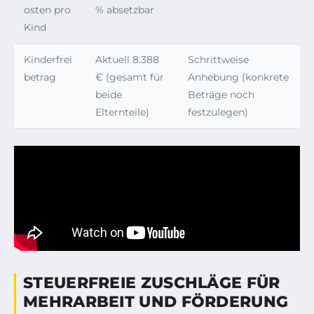
osten pro
% absetzbar
Kind
Kinderfrei
Aktuell 8.388
Schrittweise
betrag
€ (gesamt für
Anhebung (konkrete
beide
Beträge noch
Elternteile)
festzulegen)
STEUERFREIE ZUSCHLÄGE FÜR
MEHRARBEIT UND FÖRDERUNG