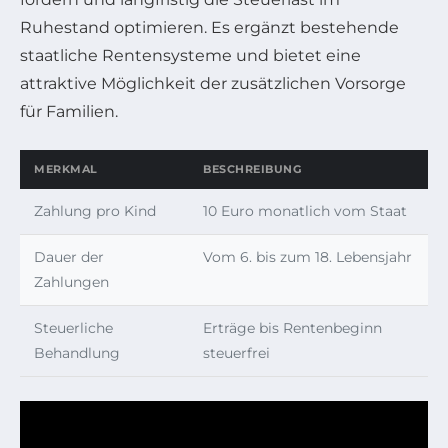
Ruhestand optimieren. Es ergänzt bestehende
staatliche Rentensysteme und bietet eine
attraktive Möglichkeit der zusätzlichen Vorsorge
für Familien.
MERKMAL
BESCHREIBUNG
Zahlung pro Kind
10 Euro monatlich vom Staat
Dauer der
Vom 6. bis zum 18. Lebensjahr
Zahlungen
Steuerliche
Erträge bis Rentenbeginn
Behandlung
steuerfrei