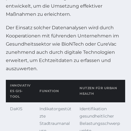
entwickelt, um die Umsetzung effektiver
Maßnahmen zu erleichtern.
Der Einsatz solcher Datenanalysen wird durch
Kooperationen mit führenden Unternehmen im
Gesundheitssektor wie BioNTech oder CureVac
zunehmend auch durch digitale Technologien
erweitert, um Echtzeitdaten zu erfassen und
auszuwerten.
INNOVATIV
NUTZEN FÜR URBAN
ES GIS-
FUNKTION
HEALTH
TOOL
DaKIS
Indikatorgestüt
Identifikation
zte
gesundheitlicher
Stadtraumanal
Belastungsschwerp
yse
unkte