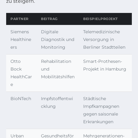
zu steigern.
PARTNER
BEITRAG
BEISPIELPROJEKT
Siemens
Digitale
Telemedizinische
Healthine
Diagnostik und
Versorgung in
ers
Monitoring
Berliner Stadtteilen
Otto
Rehabilitation
Smart-Prothesen-
Bock
und
Projekt in Hamburg
HealthCar
Mobilitätshilfen
e
BioNTech
Impfstoffentwi
Städtische
cklung
Impfkampagnen
gegen saisonale
Erkrankungen
Urban
Gesundheitsför
Mehrgenerationen-