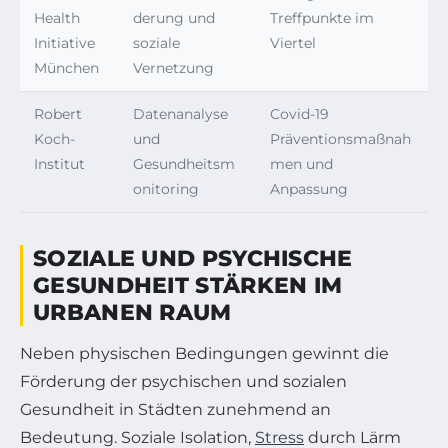
Health
derung und
Treffpunkte im
Initiative
soziale
Viertel
München
Vernetzung
Robert
Datenanalyse
Covid-19
Koch-
und
Präventionsmaßnah
Institut
Gesundheitsm
men und
onitoring
Anpassung
SOZIALE UND PSYCHISCHE
GESUNDHEIT STÄRKEN IM
URBANEN RAUM
Neben physischen Bedingungen gewinnt die
Förderung der psychischen und sozialen
Gesundheit in Städten zunehmend an
Bedeutung. Soziale Isolation,
Stress
durch Lärm