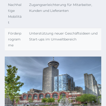
Nachhal
Zugangserleichterung für Mitarbeiter,
tige
Kunden und Lieferanten
Mobilitä
t
Förderp
Unterstützung neuer Geschäftsideen und
rogram
Start-ups im Umweltbereich
me