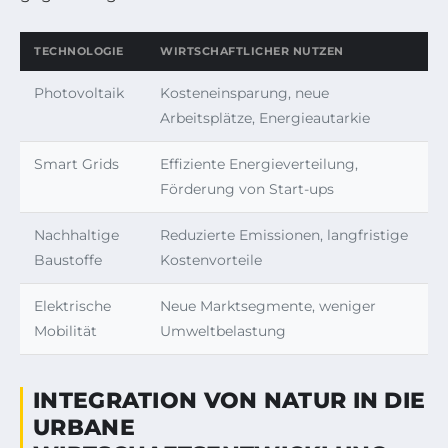
TECHNOLOGIE
WIRTSCHAFTLICHER NUTZEN
Photovoltaik
Kosteneinsparung, neue
Arbeitsplätze, Energieautarkie
Smart Grids
Effiziente Energieverteilung,
Förderung von Start-ups
Nachhaltige
Reduzierte Emissionen, langfristige
Baustoffe
Kostenvorteile
Elektrische
Neue Marktsegmente, weniger
Mobilität
Umweltbelastung
INTEGRATION VON NATUR IN DIE
URBANE