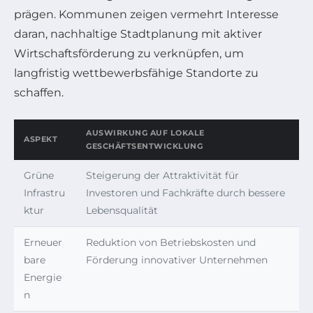
prägen. Kommunen zeigen vermehrt Interesse
daran, nachhaltige Stadtplanung mit aktiver
Wirtschaftsförderung zu verknüpfen, um
langfristig wettbewerbsfähige Standorte zu
schaffen.
AUSWIRKUNG AUF LOKALE
ASPEKT
GESCHÄFTSENTWICKLUNG
Grüne
Steigerung der Attraktivität für
Infrastru
Investoren und Fachkräfte durch bessere
ktur
Lebensqualität
Erneuer
Reduktion von Betriebskosten und
bare
Förderung innovativer Unternehmen
Energie
n