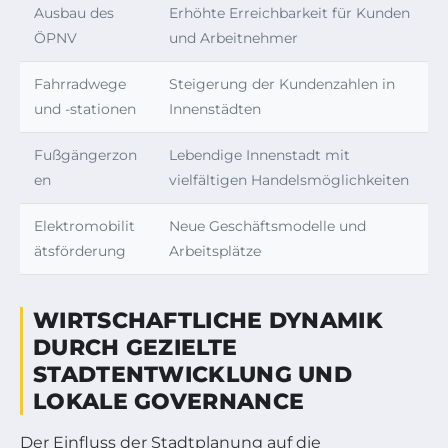
Ausbau des
Erhöhte Erreichbarkeit für Kunden
ÖPNV
und Arbeitnehmer
Fahrradwege
Steigerung der Kundenzahlen in
und -stationen
Innenstädten
Fußgängerzon
Lebendige Innenstadt mit
en
vielfältigen Handelsmöglichkeiten
Elektromobilit
Neue Geschäftsmodelle und
ätsförderung
Arbeitsplätze
WIRTSCHAFTLICHE DYNAMIK
DURCH GEZIELTE
STADTENTWICKLUNG UND
LOKALE GOVERNANCE
Der Einfluss der Stadtplanung auf die