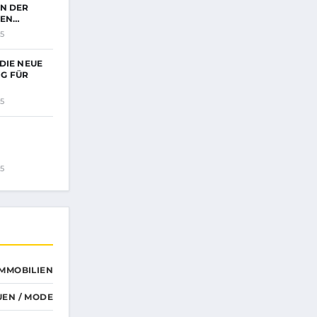
N DER
LEN…
5
DIE NEUE
G FÜR
?
5
EN…
5
IMMOBILIEN
UEN / MODE