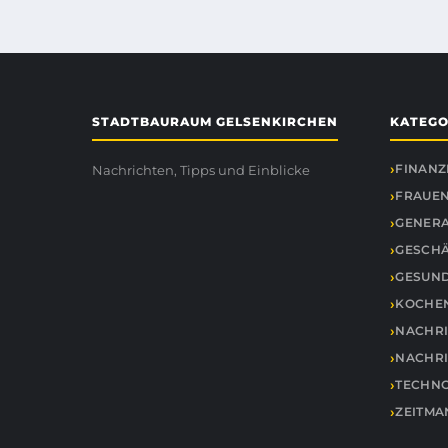
STADTBAURAUM GELSENKIRCHEN
KATEGO
FINANZ
Nachrichten, Tipps und Einblicke
FRAUEN
GENER
GESCH
GESUND
KOCHE
NACHR
NACHR
TECHNO
ZEITM