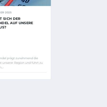
ER 2025
T SICH DER
NDEL AUF UNSERE
US?
ndel prägt zunehmend die
ät unserer Region und führt zu
en…