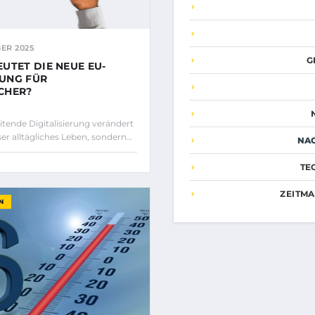
ER 2025
G
UTET DIE NEUE EU-
UNG FÜR
CHER?
itende Digitalisierung verändert
ser alltägliches Leben, sondern…
NA
TE
ZEITM
N