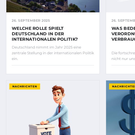
26. SEPTEMBER 2025
26. SEPTEMB
WELCHE ROLLE SPIELT
WAS BEDE
DEUTSCHLAND IN DER
VERORDN
INTERNATIONALEN POLITIK?
VERBRAU
Deutschland nimmt im Jahr 2025 eine
zentrale Stellung in der internationalen Politik
Die fortschre
ein.
nicht nur un
NACHRICHTEN
NACHRICHTE