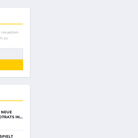
e neuesten
ch zu
E NEUE
DTRATS IN…
SPIELT