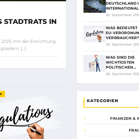
DEUTSCHLAND I
INTERNATIONA
26. September 202
S STADTRATS IN
WAS BEDEUTET 
EU-VERORDNUN
VERBRAUCHER
e 2025 mit der Einrichtung
26. September 202
gliedern, […]
WAS SIND DIE
WICHTIGSTEN
POLITISCHEN
ENTSCHEIDUNG
26. September 202
N
KATEGORIEN
FINANZEN & 
FRA