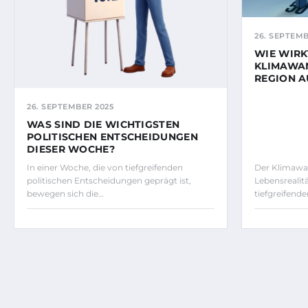
26. SEPTEMB
WIE WIRK
KLIMAWA
REGION A
26. SEPTEMBER 2025
WAS SIND DIE WICHTIGSTEN
POLITISCHEN ENTSCHEIDUNGEN
DIESER WOCHE?
In einer Woche, die von tiefgreifenden
Der Klimawa
politischen Entscheidungen geprägt ist,
Lebensrealit
bewegen sich die…
tiefgreifend