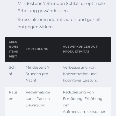
Mindestens 7 Stunden Schlaf für optimale
Erholung gewährleisten
Stressfaktoren identifizieren und gezielt
entgegenwirken
GESU
NDHE
AUSWIRKUNGEN AUF
EMPFEHLUNG
ITSAS
PRODUKTIVITÄT
PEKT
Schl
Mindestens 7
Verbesserung von
af
Stunden pro
Konzentration und
Nacht
kognitiver Leistung
Paus
Regelmäßige
Reduzierung von
en
kurze Pausen,
Ermüdung, Erhöhung
Bewegung
der
Aufmerksamkeitsdauer