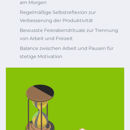
am Morgen
Regelmäßige Selbstreflexion zur
Verbesserung der Produktivität
Bewusste Feierabendrituale zur Trennung
von Arbeit und Freizeit
Balance zwischen Arbeit und Pausen für
stetige Motivation