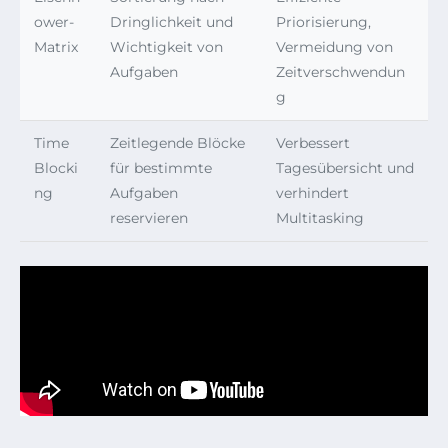
ower-
Dringlichkeit und
Priorisierung,
Matrix
Wichtigkeit von
Vermeidung von
Aufgaben
Zeitverschwendun
g
Time
Zeitlegende Blöcke
Verbessert
Blocki
für bestimmte
Tagesübersicht und
ng
Aufgaben
verhindert
reservieren
Multitasking