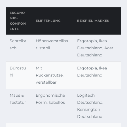
ERGONO
MIE-
EMPFEHLUNG
BEISPIEL-MARKEN
KOMPON
ENTE
Schreibti
Höhenverstellba
Ergotopia, Ikea
sch
r, stabil
Deutschland, Acer
Deutschland
Bürostu
Mit
Ergotopia, Ikea
hl
Rückenstütze,
Deutschland
verstellbar
Maus &
Ergonomische
Logitech
Tastatur
Form, kabellos
Deutschland,
Kensington
Deutschland