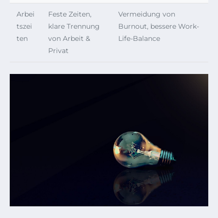
Arbei
Feste Zeiten,
Vermeidung von
tszei
klare Trennung
Burnout, bessere Work-
ten
von Arbeit &
Life-Balance
Privat