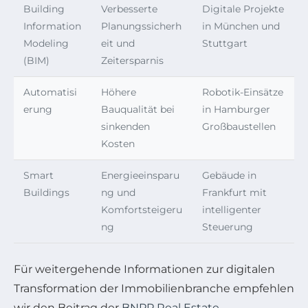
Building
Verbesserte
Digitale Projekte
Information
Planungssicherh
in München und
Modeling
eit und
Stuttgart
(BIM)
Zeitersparnis
Automatisi
Höhere
Robotik-Einsätze
erung
Bauqualität bei
in Hamburger
sinkenden
Großbaustellen
Kosten
Smart
Energieeinsparu
Gebäude in
Buildings
ng und
Frankfurt mit
Komfortsteigeru
intelligenter
ng
Steuerung
Für weitergehende Informationen zur digitalen
Transformation der Immobilienbranche empfehlen
wir den Beitrag der
BNPP Real Estate
.