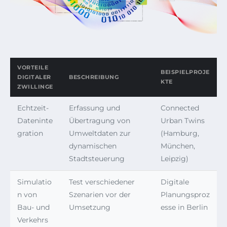
VORTEILE
BEISPIELPROJE
DIGITALER
BESCHREIBUNG
KTE
ZWILLINGE
Echtzeit-
Erfassung und
Connected
Dateninte
Übertragung von
Urban Twins
gration
Umweltdaten zur
(Hamburg,
dynamischen
München,
Stadtsteuerung
Leipzig)
Simulatio
Test verschiedener
Digitale
n von
Szenarien vor der
Planungsproz
Bau- und
Umsetzung
esse in Berlin
Verkehrs