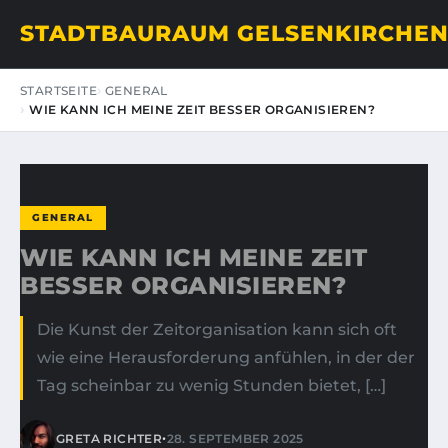
STADTBAURAUM GELSENKIRCHE
STARTSEITE
GENERAL
WIE KANN ICH MEINE ZEIT BESSER ORGANISIEREN?
GENERAL
WIE KANN ICH MEINE ZEIT
BESSER ORGANISIEREN?
Die Kunst der Zeitorganisation kann sich oft
wie eine Herausforderung anfühlen, in der der
Tag scheinbar zu wenig Stunden bietet, […]
•
GRETA RICHTER
28. SEPTEMBER 2025