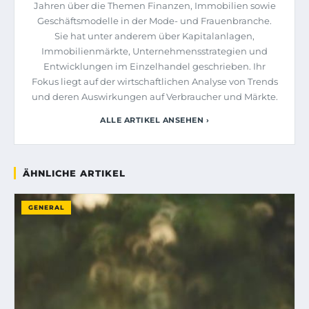
Jahren über die Themen Finanzen, Immobilien sowie
Geschäftsmodelle in der Mode- und Frauenbranche.
Sie hat unter anderem über Kapitalanlagen,
Immobilienmärkte, Unternehmensstrategien und
Entwicklungen im Einzelhandel geschrieben. Ihr
Fokus liegt auf der wirtschaftlichen Analyse von Trends
und deren Auswirkungen auf Verbraucher und Märkte.
ALLE ARTIKEL ANSEHEN ›
ÄHNLICHE ARTIKEL
GENERAL