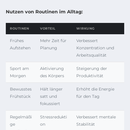
Nutzen von Routinen im Alltag:
ROUTINEN
VORTEIL
WIRKUNG
Frühes
Mehr Zeit für
Verbessert
Aufstehen
Planung
Konzentration und
Arbeitsqualität
Sport am
Aktivierung
Steigerung der
Morgen
des Körpers
Produktivität
Bewusstes
Hält länger
Erhöht die Energie
Frühstück
satt und
für den Tag
fokussiert
Regelmäßi
Stressredukti
Verbessert mentale
ge
on
Stabilität