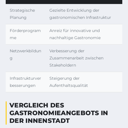
Strategische
Gezielte Entwicklung der
Planung
gastronomischen Infrastruktur
Förderprogram
Anreiz für innovative und
me
nachhaltige Gastronomie
Netzwerkbildun
Verbesserung der
g
Zusammenarbeit zwischen
Stakeholdern
Infrastrukturver
Steigerung der
besserungen
Aufenthaltsqualität
VERGLEICH DES
GASTRONOMIEANGEBOTS IN
DER INNENSTADT