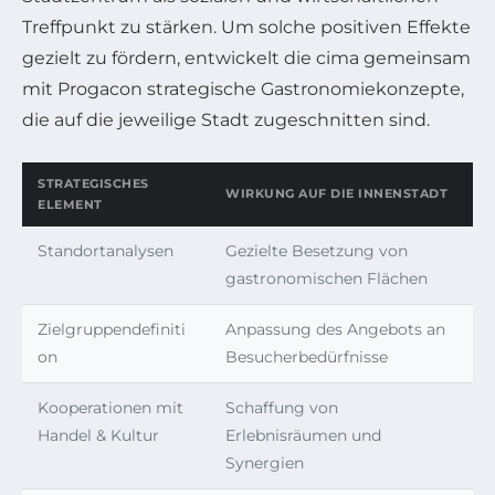
Treffpunkt zu stärken. Um solche positiven Effekte
gezielt zu fördern, entwickelt die cima gemeinsam
mit Progacon strategische Gastronomiekonzepte,
die auf die jeweilige Stadt zugeschnitten sind.
STRATEGISCHES
WIRKUNG AUF DIE INNENSTADT
ELEMENT
Standortanalysen
Gezielte Besetzung von
gastronomischen Flächen
Zielgruppendefiniti
Anpassung des Angebots an
on
Besucherbedürfnisse
Kooperationen mit
Schaffung von
Handel & Kultur
Erlebnisräumen und
Synergien